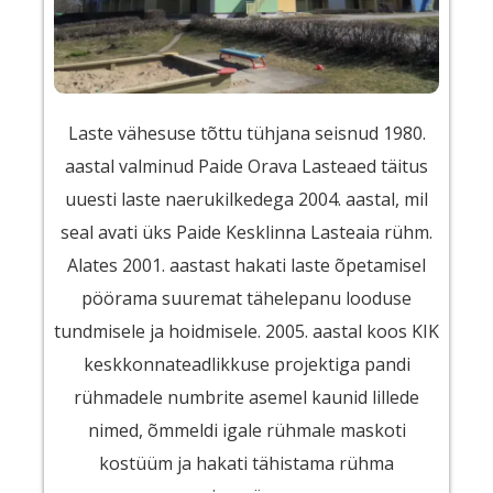
Laste vähesuse tõttu tühjana seisnud 1980.
aastal valminud Paide Orava Lasteaed täitus
uuesti laste naerukilkedega 2004. aastal, mil
seal avati üks Paide Kesklinna Lasteaia rühm.
Alates 2001. aastast hakati laste õpetamisel
pöörama suuremat tähelepanu looduse
tundmisele ja hoidmisele. 2005. aastal koos KIK
keskkonnateadlikkuse projektiga pandi
rühmadele numbrite asemel kaunid lillede
nimed, õmmeldi igale rühmale maskoti
kostüüm ja hakati tähistama rühma