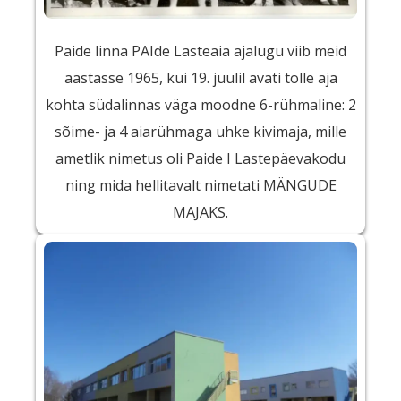
Paide linna PAIde Lasteaia ajalugu viib meid
aastasse 1965, kui 19. juulil avati tolle aja
kohta südalinnas väga moodne 6-rühmaline: 2
sõime- ja 4 aiarühmaga uhke kivimaja, mille
ametlik nimetus oli Paide I Lastepäevakodu
ning mida hellitavalt nimetati MÄNGUDE
MAJAKS.